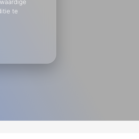
gwaardige
tie te