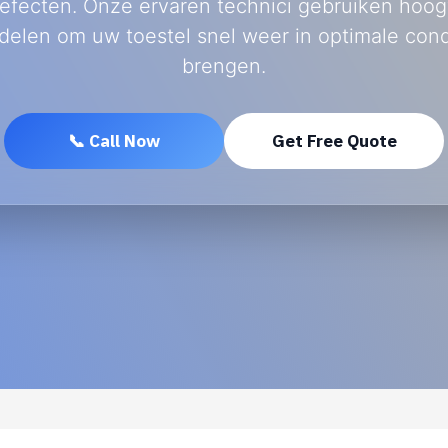
efecten. Onze ervaren technici gebruiken hoo
delen om uw toestel snel weer in optimale condi
brengen.
📞 Call Now
Get Free Quote