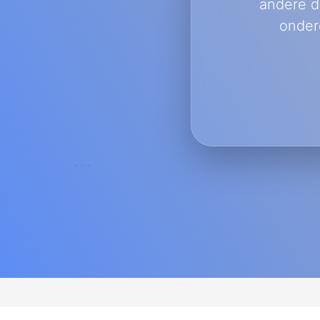
andere d
onder
```