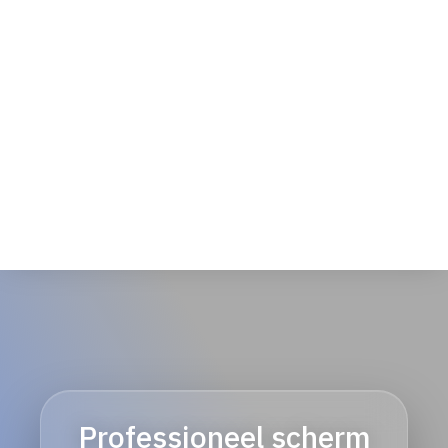
Over ons
Klantenservice
Telefoon reparaties
iPad-reparaties
Macbook Air
Professioneel scherm